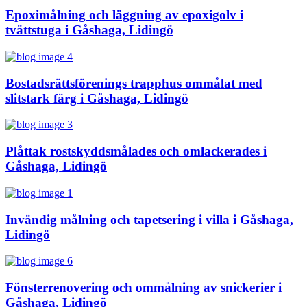
Epoximålning och läggning av epoxigolv i
tvättstuga i Gåshaga, Lidingö
Bostadsrättsförenings trapphus ommålat med
slitstark färg i Gåshaga, Lidingö
Plåttak rostskyddsmålades och omlackerades i
Gåshaga, Lidingö
Invändig målning och tapetsering i villa i Gåshaga,
Lidingö
Fönsterrenovering och ommålning av snickerier i
Gåshaga, Lidingö