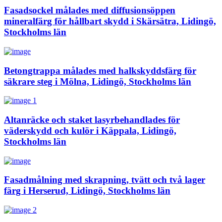
Fasadsockel målades med diffusionsöppen
mineralfärg för hållbart skydd i Skärsätra, Lidingö,
Stockholms län
Betongtrappa målades med halkskyddsfärg för
säkrare steg i Mölna, Lidingö, Stockholms län
Altanräcke och staket lasyrbehandlades för
väderskydd och kulör i Käppala, Lidingö,
Stockholms län
Fasadmålning med skrapning, tvätt och två lager
färg i Herserud, Lidingö, Stockholms län