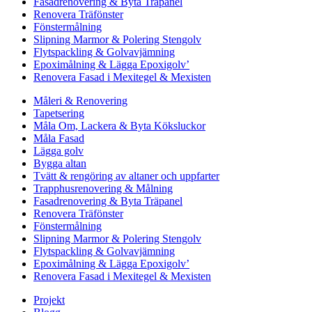
Fasadrenovering & Byta Träpanel
Renovera Träfönster
Fönstermålning
Slipning Marmor & Polering Stengolv
Flytspackling & Golvavjämning
Epoximålning & Lägga Epoxigolv’
Renovera Fasad i Mexitegel & Mexisten
Måleri & Renovering
Tapetsering
Måla Om, Lackera & Byta Köksluckor
Måla Fasad
Lägga golv
Bygga altan
Tvätt & rengöring av altaner och uppfarter
Trapphusrenovering & Målning
Fasadrenovering & Byta Träpanel
Renovera Träfönster
Fönstermålning
Slipning Marmor & Polering Stengolv
Flytspackling & Golvavjämning
Epoximålning & Lägga Epoxigolv’
Renovera Fasad i Mexitegel & Mexisten
Projekt