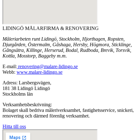
LIDINGÖ MÅLARFIRMA & RENOVERING
Måleriarbeten runt Lidingö, Stockholm, Hjorthagen, Ropsten,
Djurgården, Östermalm, Gåshaga, Hersby, Högmora, Sticklinge,
Gångsätra, Killinge, Herserud, Bodal, Rudboda, Brevik, Torsvik,
Kottla, Mosstorp, Baggeby m.m.
E-mail:
renovering@malare-lidingo.se
Webb:
www.malare-lidingo.se
Adress: Larsbergsvägen,
181 38 Lidingö Lidingö
Stockholms län
Verksamhetsbeskrivning:
Bolaget skall bedriva måleriverksamhet, fastighetsservice, snickeri,
renovering och därmed förenlig verksamhet.
Hitta till oss