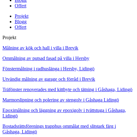
Blogg
Offert
Projekt
Blogg
Offert
Projekt
Målning av kök och hall i villa i Brevik
Ommålning av putsad fasad på villa i Hersby
Fönstermålning i radhuslänga i Hersby, Lidingö
Utvändig målning av garage och förråd i Brevik
Träfönster renoverades med kittbyte och tätning i Gåshaga, Lidingö
Marmorslipning och polering av stengolv i Gåshaga Lidingö
Epoximålning och läggning av epoxigolv i tvättstuga i Gåshaga,
Lidingö
Bostadsrättsförenings trapphus ommålat med slitstark färg i
Gåshaga, Lidingö