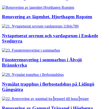
Renovering av lägenhet. Hjorthagen Ropsten
Nytapetserat sovrum och vardagsrum i Enskede
Svedmyra
Fönsterrenovering i sommarhus i Älvsjö
Brännkyrka
Nymålat trapphus i flerbostadshus på Lidingö
Gångsätra
Renovering av Gammal Träpanel i Högberga,