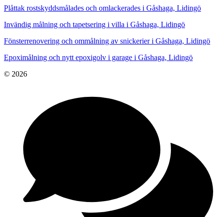
Plåttak rostskyddsmålades och omlackerades i Gåshaga, Lidingö
Invändig målning och tapetsering i villa i Gåshaga, Lidingö
Fönsterrenovering och ommålning av snickerier i Gåshaga, Lidingö
Epoximålning och nytt epoxigolv i garage i Gåshaga, Lidingö
© 2026