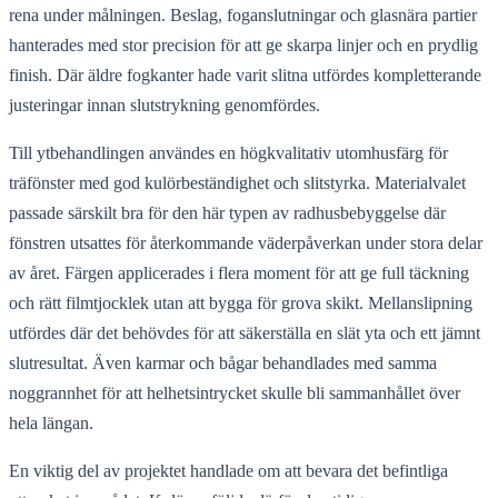
rena under målningen. Beslag, foganslutningar och glasnära partier
hanterades med stor precision för att ge skarpa linjer och en prydlig
finish. Där äldre fogkanter hade varit slitna utfördes kompletterande
justeringar innan slutstrykning genomfördes.
Till ytbehandlingen användes en högkvalitativ utomhusfärg för
träfönster med god kulörbeständighet och slitstyrka. Materialvalet
passade särskilt bra för den här typen av radhusbebyggelse där
fönstren utsattes för återkommande väderpåverkan under stora delar
av året. Färgen applicerades i flera moment för att ge full täckning
och rätt filmtjocklek utan att bygga för grova skikt. Mellanslipning
utfördes där det behövdes för att säkerställa en slät yta och ett jämnt
slutresultat. Även karmar och bågar behandlades med samma
noggrannhet för att helhetsintrycket skulle bli sammanhållet över
hela längan.
En viktig del av projektet handlade om att bevara det befintliga