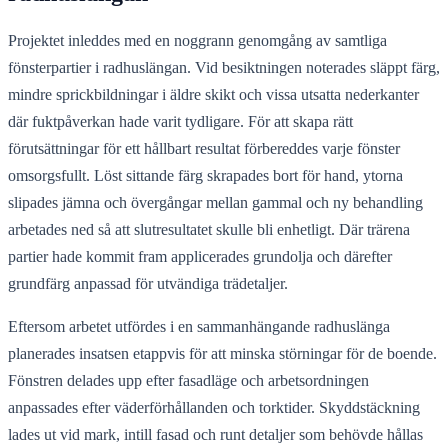
Projektet inleddes med en noggrann genomgång av samtliga
fönsterpartier i radhuslängan. Vid besiktningen noterades släppt färg,
mindre sprickbildningar i äldre skikt och vissa utsatta nederkanter
där fuktpåverkan hade varit tydligare. För att skapa rätt
förutsättningar för ett hållbart resultat förbereddes varje fönster
omsorgsfullt. Löst sittande färg skrapades bort för hand, ytorna
slipades jämna och övergångar mellan gammal och ny behandling
arbetades ned så att slutresultatet skulle bli enhetligt. Där trärena
partier hade kommit fram applicerades grundolja och därefter
grundfärg anpassad för utvändiga trädetaljer.
Eftersom arbetet utfördes i en sammanhängande radhuslänga
planerades insatsen etappvis för att minska störningar för de boende.
Fönstren delades upp efter fasadläge och arbetsordningen
anpassades efter väderförhållanden och torktider. Skyddstäckning
lades ut vid mark, intill fasad och runt detaljer som behövde hållas