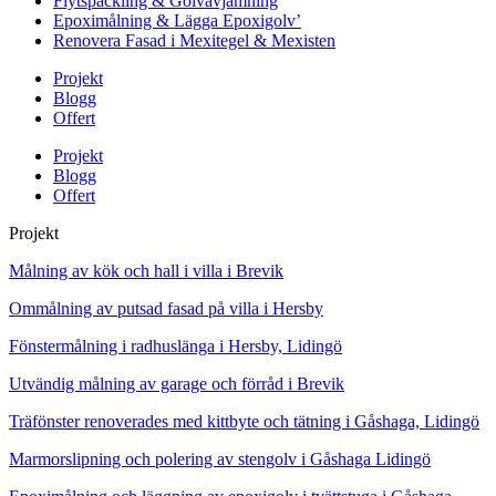
Flytspackling & Golvavjämning
Epoximålning & Lägga Epoxigolv’
Renovera Fasad i Mexitegel & Mexisten
Projekt
Blogg
Offert
Projekt
Blogg
Offert
Projekt
Målning av kök och hall i villa i Brevik
Ommålning av putsad fasad på villa i Hersby
Fönstermålning i radhuslänga i Hersby, Lidingö
Utvändig målning av garage och förråd i Brevik
Träfönster renoverades med kittbyte och tätning i Gåshaga, Lidingö
Marmorslipning och polering av stengolv i Gåshaga Lidingö