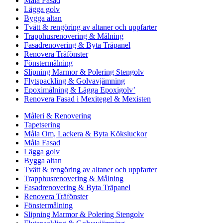
Måla Fasad
Lägga golv
Bygga altan
Tvätt & rengöring av altaner och uppfarter
Trapphusrenovering & Målning
Fasadrenovering & Byta Träpanel
Renovera Träfönster
Fönstermålning
Slipning Marmor & Polering Stengolv
Flytspackling & Golvavjämning
Epoximålning & Lägga Epoxigolv’
Renovera Fasad i Mexitegel & Mexisten
Måleri & Renovering
Tapetsering
Måla Om, Lackera & Byta Köksluckor
Måla Fasad
Lägga golv
Bygga altan
Tvätt & rengöring av altaner och uppfarter
Trapphusrenovering & Målning
Fasadrenovering & Byta Träpanel
Renovera Träfönster
Fönstermålning
Slipning Marmor & Polering Stengolv