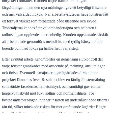
uttrycket i området. Kulören följde därför den tidigare
färgsättningen, men den nya målningen gav ett betydligt fräschare
och mer välvårdat intryck. När arbetet avslutades hade fönstren fått
ett förnyat ytskikt som förbättrade både utseende och skydd.
Trädetaljerna kändes åter väl omhändertagna och helheten i
radhuslängan upplevdes mer enhetlig. Kunden uppskattade särskilt
att arbetet hade genomförts metodiskt, med tydlig hänsyn till de
boende och med fokus på hållbarhet i varje steg.
Efter avslutat arbete genomfördes en gemensam slutkontroll där
varje fönster granskades med avseende på täckning, anslutningar
och finish. Eventuella småjusteringar åtgärdades direkt innan
projektet lämnades över. Resultatet blev en färdig fönstermålning
som stärkte fasadernas helhetsintryck och samtidigt gav ett mer
långsiktigt skydd mot fukt, solljus och normalt slitage. För
bostadsrättsföreningen innebar insatsen att underhållet hade utförts i
rätt tid, vilket minskade risken för mer omfattande åtgärder längre