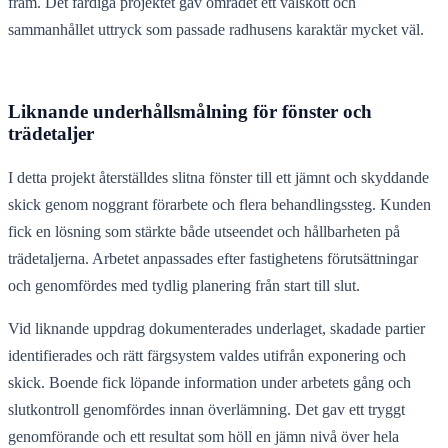
fram. Det färdiga projektet gav området ett välskött och
sammanhållet uttryck som passade radhusens karaktär mycket väl.
Liknande underhållsmålning för fönster och
trädetaljer
I detta projekt återställdes slitna fönster till ett jämnt och skyddande
skick genom noggrant förarbete och flera behandlingssteg. Kunden
fick en lösning som stärkte både utseendet och hållbarheten på
trädetaljerna. Arbetet anpassades efter fastighetens förutsättningar
och genomfördes med tydlig planering från start till slut.
Vid liknande uppdrag dokumenterades underlaget, skadade partier
identifierades och rätt färgsystem valdes utifrån exponering och
skick. Boende fick löpande information under arbetets gång och
slutkontroll genomfördes innan överlämning. Det gav ett tryggt
genomförande och ett resultat som höll en jämn nivå över hela