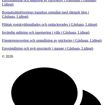
Epoximålning och läggning av epoxigolv i tvättstuga i Gåshaga,
Lidingö
Bostadsrättsförenings trapphus ommålat med slitstark färg i
Gåshaga, Lidingö
Plåttak rostskyddsmålades och omlackerades i Gåshaga, Lidingö
Invändig målning och tapetsering i villa i Gåshaga, Lidingö
Fönsterrenovering och ommålning av snickerier i Gåshaga, Lidingö
Epoximålning och nytt epoxigolv i garage i Gåshaga, Lidingö
© 2026