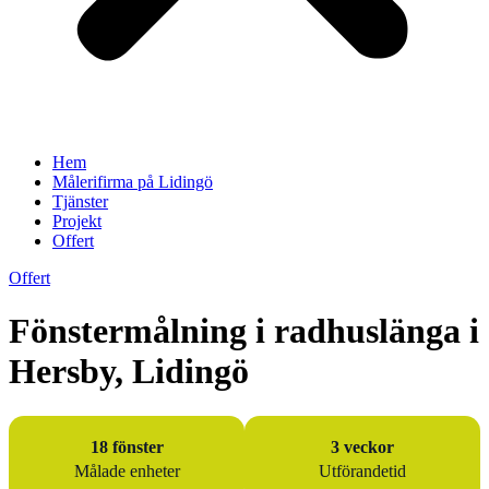
Hem
Målerifirma på Lidingö
Tjänster
Projekt
Offert
Offert
Fönstermålning i radhuslänga i
Hersby, Lidingö
18 fönster
3 veckor
Målade enheter
Utförandetid