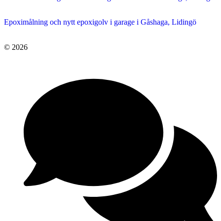
Epoximålning och nytt epoxigolv i garage i Gåshaga, Lidingö
© 2026